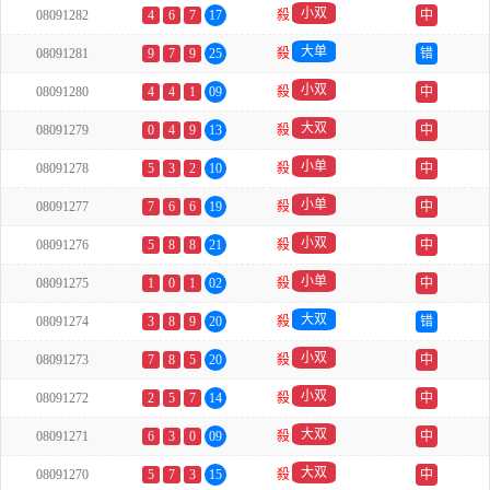
小双
08091282
4
6
7
17
殺
中
大单
08091281
9
7
9
25
殺
错
小双
08091280
4
4
1
09
殺
中
大双
08091279
0
4
9
13
殺
中
小单
08091278
5
3
2
10
殺
中
小单
08091277
7
6
6
19
殺
中
小双
08091276
5
8
8
21
殺
中
小单
08091275
1
0
1
02
殺
中
大双
08091274
3
8
9
20
殺
错
小双
08091273
7
8
5
20
殺
中
小双
08091272
2
5
7
14
殺
中
大双
08091271
6
3
0
09
殺
中
大双
08091270
5
7
3
15
殺
中