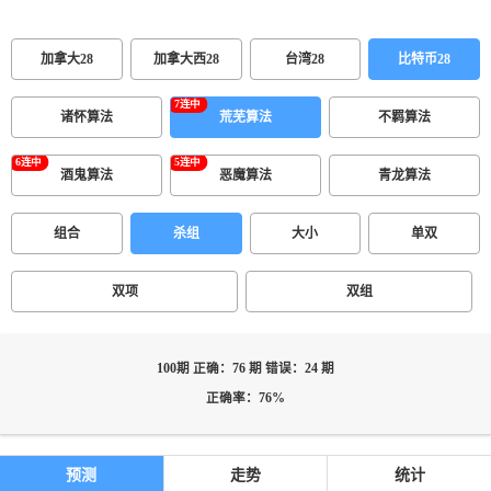
加拿大28
加拿大西28
台湾28
比特币28
诸怀算法
荒芜算法
不羁算法
酒鬼算法
恶魔算法
青龙算法
组合
杀组
大小
单双
双项
双组
100期 正确：76 期 错误：24 期
正确率：76%
预测
走势
统计