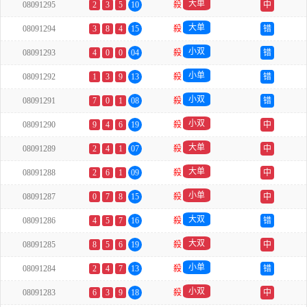
大单
08091295
2
3
5
10
殺
中
大单
08091294
3
8
4
15
殺
错
小双
08091293
4
0
0
04
殺
错
小单
08091292
1
3
9
13
殺
错
小双
08091291
7
0
1
08
殺
错
小双
08091290
9
4
6
19
殺
中
大单
08091289
2
4
1
07
殺
中
大单
08091288
2
6
1
09
殺
中
小单
08091287
0
7
8
15
殺
中
大双
08091286
4
5
7
16
殺
错
大双
08091285
8
5
6
19
殺
中
小单
08091284
2
4
7
13
殺
错
小双
08091283
6
3
9
18
殺
中