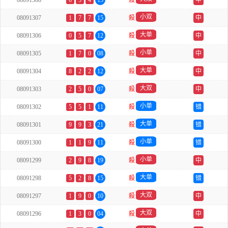
08091308
6
5
4
15
殺
中
小双
08091307
1
7
7
15
殺
中
大单
08091306
0
5
7
12
殺
中
小单
08091305
1
7
0
08
殺
中
大单
08091304
8
2
2
12
殺
中
大双
08091303
2
5
0
07
殺
中
小单
08091302
5
5
1
11
殺
错
大单
08091301
9
9
3
21
殺
错
小单
08091300
1
1
9
11
殺
错
小单
08091299
2
9
8
19
殺
中
大单
08091298
5
2
8
15
殺
错
大双
08091297
1
9
0
10
殺
中
大双
08091296
1
3
0
04
殺
中