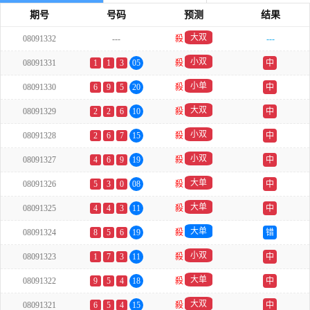
期号
号码
预测
结果
大双
08091332
---
殺
---
小双
08091331
1
1
3
05
殺
中
小单
08091330
6
9
5
20
殺
中
大双
08091329
2
2
6
10
殺
中
小双
08091328
2
6
7
15
殺
中
小双
08091327
4
6
9
19
殺
中
大单
08091326
5
3
0
08
殺
中
大单
08091325
4
4
3
11
殺
中
大单
08091324
8
5
6
19
殺
错
小双
08091323
1
7
3
11
殺
中
大单
08091322
9
5
4
18
殺
中
大双
08091321
6
5
4
15
殺
中