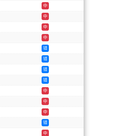
中
中
中
中
错
错
错
错
中
中
中
错
中