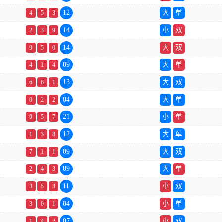
12
大
单
4
5
3
14
小
双
2
3
9
14
大
双
9
5
0
09
大
单
4
1
4
13
大
双
6
6
1
04
大
单
0
2
2
21
小
单
9
5
7
12
大
单
1
3
8
09
大
双
7
1
1
09
大
单
2
4
3
11
小
双
3
5
3
04
小
单
3
0
1
07
小
双
1
4
2