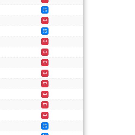
错
中
错
中
中
中
中
中
中
中
中
错