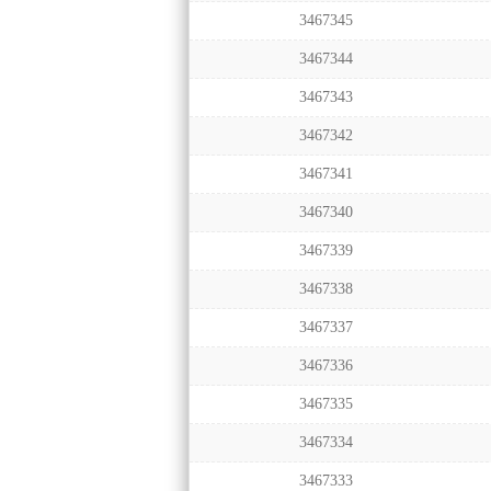
3467345
3467344
3467343
3467342
3467341
3467340
3467339
3467338
3467337
3467336
3467335
3467334
3467333