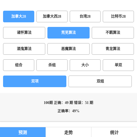
加拿大28
加拿大西28
台湾28
比特币28
诸怀算法
荒芜算法
不羁算法
酒鬼算法
恶魔算法
青龙算法
组合
杀组
大小
单双
双项
双组
100期 正确：49 期 错误：51 期
正确率：49%
预测
走势
统计