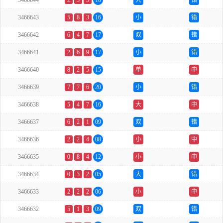
3466644
2
3
5
10
大
错
3466643
5
8
3
16
小
错
3466642
6
4
7
17
双
错
3466641
2
6
9
17
小
错
3466640
8
2
5
15
单
中
3466639
7
7
6
20
小
错
3466638
5
4
7
16
大
中
3466637
6
2
1
09
双
错
3466636
2
2
4
08
小
中
3466635
0
8
4
12
小
中
3466634
0
3
2
05
大
错
3466633
2
2
2
06
小
中
3466632
5
1
3
09
双
错