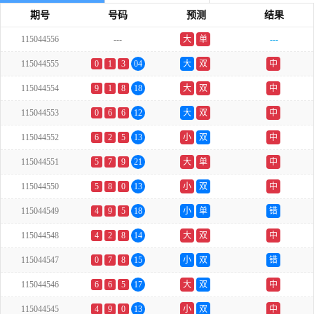
期号
号码
预测
结果
115044556
---
大
单
---
115044555
0
1
3
04
大
双
中
115044554
9
1
8
18
大
双
中
115044553
0
6
6
12
大
双
中
115044552
6
2
5
13
小
双
中
115044551
5
7
9
21
大
单
中
115044550
5
8
0
13
小
双
中
115044549
4
9
5
18
小
单
错
115044548
4
2
8
14
大
双
中
115044547
0
7
8
15
小
双
错
115044546
6
6
5
17
大
双
中
115044545
4
9
0
13
小
双
中