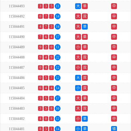
115044493
3
3
5
11
大
单
中
115044492
0
7
7
14
大
双
中
115044491
4
7
3
14
大
单
中
115044490
7
6
4
17
大
单
中
115044489
9
2
0
11
小
单
中
115044488
9
4
9
22
大
双
中
115044487
0
4
8
12
小
双
中
115044486
0
5
7
12
大
双
中
115044485
6
4
4
14
小
双
中
115044484
3
5
9
17
大
单
中
115044483
3
5
8
16
大
双
中
115044482
4
0
8
12
小
单
中
115044481
8
5
1
14
小
单
错