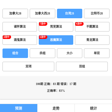
加拿大28
加拿大西28
台湾28
比特币28
诸怀算法
荒芜算法
不羁算法
酒鬼算法
恶魔算法
青龙算法
组合
杀组
大小
单双
双项
双组
100期 正确：83 期 错误：17 期
正确率：83%
预测
走势
统计