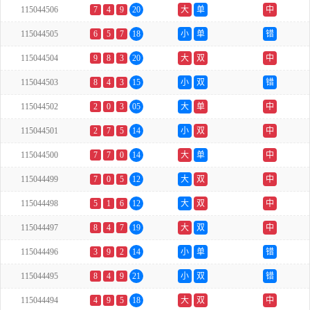
115044506
7
4
9
20
大
单
中
115044505
6
5
7
18
小
单
错
115044504
9
8
3
20
大
双
中
115044503
8
4
3
15
小
双
错
115044502
2
0
3
05
大
单
中
115044501
2
7
5
14
小
双
中
115044500
7
7
0
14
大
单
中
115044499
7
0
5
12
大
双
中
115044498
5
1
6
12
大
双
中
115044497
8
4
7
19
大
双
中
115044496
3
9
2
14
小
单
错
115044495
8
4
9
21
小
双
错
115044494
4
9
5
18
大
双
中