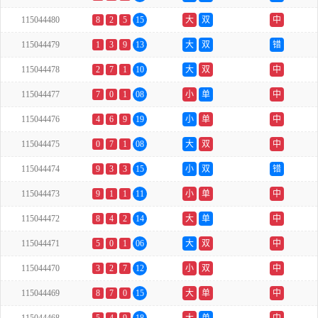
115044480
8
2
5
15
大
双
中
115044479
1
3
9
13
大
双
错
115044478
2
7
1
10
大
双
中
115044477
7
0
1
08
小
单
中
115044476
4
6
9
19
小
单
中
115044475
0
7
1
08
大
双
中
115044474
9
3
3
15
小
双
错
115044473
9
1
1
11
小
单
中
115044472
8
4
2
14
大
单
中
115044471
5
0
1
06
大
双
中
115044470
3
2
7
12
小
双
中
115044469
8
7
0
15
大
单
中