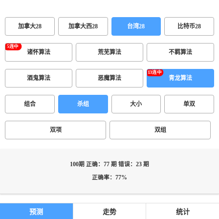
加拿大28
加拿大西28
台湾28
比特币28
诸怀算法
荒芜算法
不羁算法
酒鬼算法
恶魔算法
青龙算法
组合
杀组
大小
单双
双项
双组
100期 正确：77 期 错误：23 期
正确率：77%
预测
走势
统计