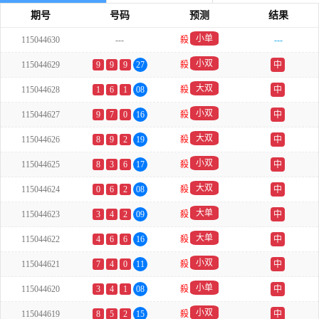
期号
号码
预测
结果
小单
115044630
---
殺
---
小双
115044629
9
9
9
27
殺
中
大双
115044628
1
6
1
08
殺
中
小双
115044627
9
7
0
16
殺
中
大双
115044626
8
9
2
19
殺
中
小双
115044625
8
3
6
17
殺
中
大双
115044624
0
6
2
08
殺
中
大单
115044623
3
4
2
09
殺
中
大单
115044622
4
6
6
16
殺
中
小双
115044621
7
4
0
11
殺
中
小单
115044620
3
4
1
08
殺
中
小双
115044619
8
5
2
15
殺
中