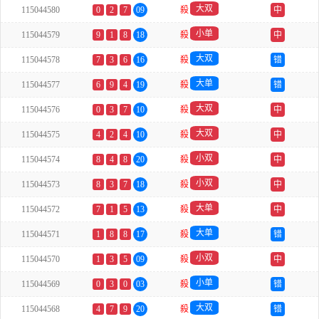
大双
115044580
0
2
7
09
殺
中
小单
115044579
9
1
8
18
殺
中
大双
115044578
7
3
6
16
殺
错
大单
115044577
6
9
4
19
殺
错
大双
115044576
0
3
7
10
殺
中
大双
115044575
4
2
4
10
殺
中
小双
115044574
8
4
8
20
殺
中
小双
115044573
8
3
7
18
殺
中
大单
115044572
7
1
5
13
殺
中
大单
115044571
1
8
8
17
殺
错
小双
115044570
1
3
5
09
殺
中
小单
115044569
0
3
0
03
殺
错
大双
115044568
4
7
9
20
殺
错