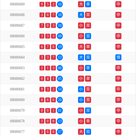
08080689
9
5
2
16
大
单
中
08080688
3
0
7
10
大
双
中
08080687
7
0
3
10
小
双
中
08080686
3
3
3
09
小
双
中
08080685
6
7
6
19
大
单
中
08080684
3
3
7
13
大
双
错
08080683
2
1
3
06
小
单
中
08080682
0
4
1
05
小
单
中
08080681
9
3
2
14
小
双
中
08080680
8
6
6
20
小
双
中
08080679
0
0
1
01
小
双
中
08080678
5
0
8
13
小
单
中
08080677
3
6
8
17
大
双
中