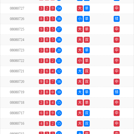
08080727
3
2
9
14
大
单
中
08080726
8
3
5
16
小
单
错
08080725
9
3
5
17
大
单
中
08080724
3
8
5
16
大
双
中
08080723
5
8
7
20
大
单
中
08080722
1
8
2
11
小
单
中
08080721
2
6
4
12
大
双
中
08080720
9
0
7
16
大
双
中
08080719
2
8
0
10
大
单
错
08080718
2
9
4
15
大
单
中
08080717
6
0
9
15
大
双
中
08080716
4
9
2
15
大
双
中