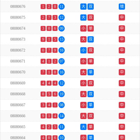
08080676
1
2
8
11
大
双
错
08080675
2
7
3
12
大
双
中
08080674
3
0
6
09
小
单
中
08080673
9
1
5
15
大
双
中
08080672
0
7
9
16
小
双
中
08080671
4
1
2
07
小
单
中
08080670
7
1
8
16
大
单
中
08080669
4
4
4
12
小
双
中
08080668
8
5
6
19
大
双
中
08080667
3
4
1
08
小
单
中
08080666
9
1
4
14
大
双
中
08080665
4
2
5
11
大
单
中
08080664
4
0
6
10
小
单
中