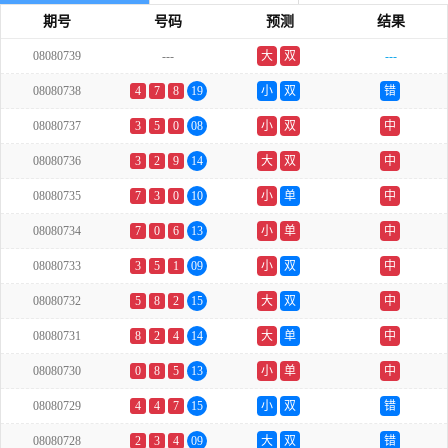
期号
号码
预测
结果
08080739
---
大
双
---
08080738
4
7
8
19
小
双
错
08080737
3
5
0
08
小
双
中
08080736
3
2
9
14
大
双
中
08080735
7
3
0
10
小
单
中
08080734
7
0
6
13
小
单
中
08080733
3
5
1
09
小
双
中
08080732
5
8
2
15
大
双
中
08080731
8
2
4
14
大
单
中
08080730
0
8
5
13
小
单
中
08080729
4
4
7
15
小
双
错
08080728
2
3
4
09
大
双
错