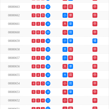
08080663
1
3
8
12
小
双
中
08080662
3
9
9
21
小
单
中
08080661
6
3
7
16
大
单
中
08080660
9
0
0
09
小
双
中
08080659
8
5
1
14
小
单
错
08080658
6
4
0
10
大
双
中
08080657
8
3
4
15
小
单
中
08080656
6
6
4
16
大
单
中
08080655
5
4
1
10
大
双
中
08080654
4
0
5
09
小
双
中
08080653
6
5
7
18
大
单
中
08080652
8
1
4
13
小
单
中