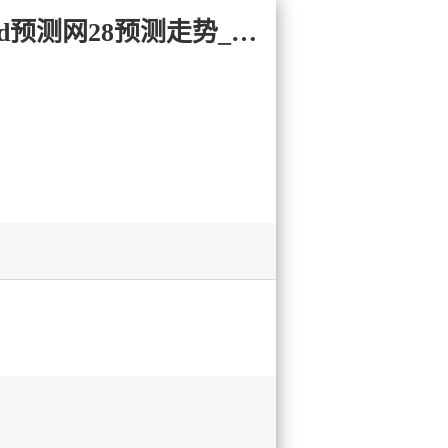
易记网址:28yc.com-加拿大2.8-加拿大pc28|提前在线预测官网|jnd预测网28预测走势_专注研究加拿大预测!