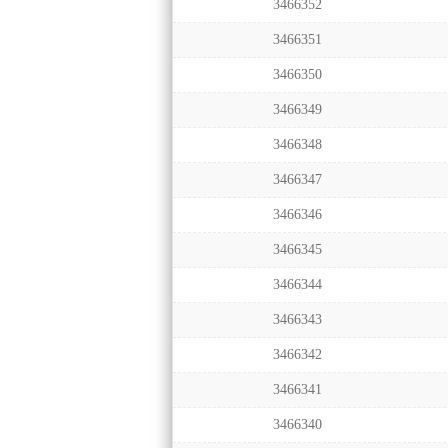
3466352
3466351
3466350
3466349
3466348
3466347
3466346
3466345
3466344
3466343
3466342
3466341
3466340