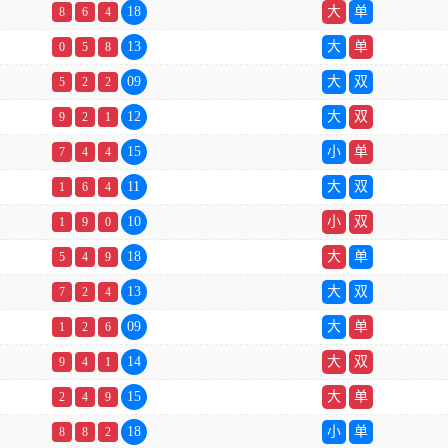
18
大
单
8
6
4
13
大
单
0
5
8
09
大
双
5
2
2
12
大
双
9
2
1
15
小
单
7
4
4
11
大
双
1
6
4
10
小
双
1
9
0
18
大
单
5
4
9
13
大
双
7
2
4
09
大
单
1
2
6
14
大
双
9
4
1
15
大
单
2
4
9
18
小
单
8
8
2