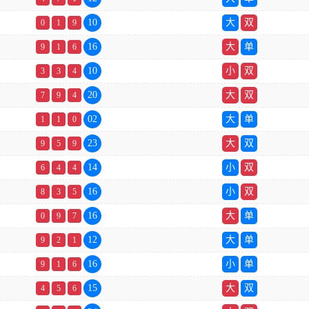
10
大
双
0
1
9
16
大
单
9
1
6
10
小
双
3
3
4
20
大
双
7
9
4
02
大
单
1
1
0
23
大
双
9
5
9
14
小
双
6
4
4
16
小
双
8
3
5
16
大
单
0
9
7
12
大
单
9
2
1
16
小
单
9
1
6
15
大
双
4
5
6