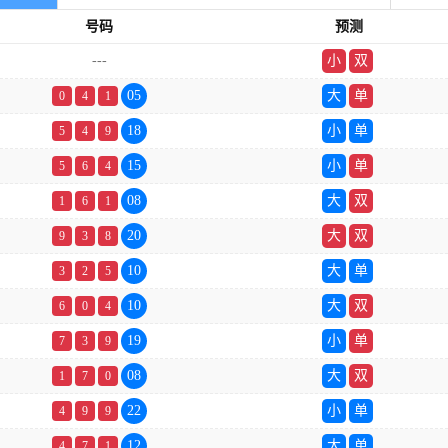
号码
预测
---
小
双
05
大
单
0
4
1
18
小
单
5
4
9
15
小
单
5
6
4
08
大
双
1
6
1
20
大
双
9
3
8
10
大
单
3
2
5
10
大
双
6
0
4
19
小
单
7
3
9
08
大
双
1
7
0
22
小
单
4
9
9
12
大
单
4
7
1