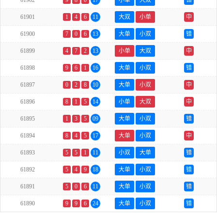
61902
9
8
0
17
小单
大双
错
61901
1
4
6
11
大双
小单
中
61900
7
0
6
13
大单
小双
错
61899
4
7
2
13
小单
大双
中
61898
9
6
1
16
大单
小双
错
61897
0
2
8
10
大单
小双
中
61896
8
1
5
14
小单
大双
中
61895
1
3
5
09
大单
小双
错
61894
8
4
5
17
大单
小双
中
61893
5
5
1
11
小双
大单
错
61892
5
4
9
18
大单
小双
错
61891
5
0
6
11
大单
小双
错
61890
9
9
6
24
大单
小双
错