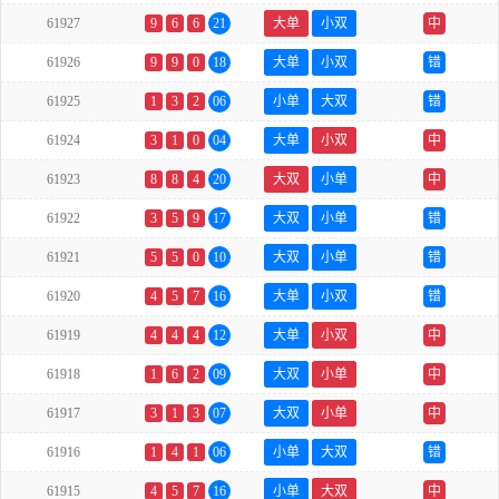
61927
9
6
6
21
大单
小双
中
61926
9
9
0
18
大单
小双
错
61925
1
3
2
06
小单
大双
错
61924
3
1
0
04
大单
小双
中
61923
8
8
4
20
大双
小单
中
61922
3
5
9
17
大双
小单
错
61921
5
5
0
10
大双
小单
错
61920
4
5
7
16
大单
小双
错
61919
4
4
4
12
大单
小双
中
61918
1
6
2
09
大双
小单
中
61917
3
1
3
07
大双
小单
中
61916
1
4
1
06
小单
大双
错
61915
4
5
7
16
小单
大双
中