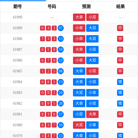
期号
号码
预测
结果
61990
---
大单
小双
---
61989
0
4
3
07
小单
大双
中
61988
7
3
3
13
小单
大双
中
61987
6
5
8
19
大单
小双
中
61986
6
7
0
13
小单
大双
中
61985
1
2
5
08
大单
小双
中
61984
0
8
5
13
大单
小双
错
61983
0
9
1
10
大双
小单
错
61982
6
9
5
20
大单
小双
错
61981
8
3
6
17
小双
大单
中
61980
6
3
7
16
大双
小单
中
61979
3
3
7
13
大单
小双
错