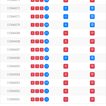
115044573
8
3
7
18
大
中
115044572
7
1
5
13
大
错
115044571
1
8
8
17
小
错
115044570
1
3
5
09
大
错
115044569
0
3
0
03
小
中
115044568
4
7
9
20
大
中
115044567
6
9
4
19
大
中
115044566
3
0
4
07
大
错
115044565
3
3
9
15
大
中
115044564
6
6
6
18
大
中
115044563
8
1
0
09
小
中
115044562
9
7
5
21
大
中
115044561
8
1
3
12
小
中