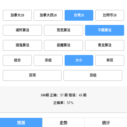
加拿大28
加拿大西28
台湾28
比特币28
诸怀算法
荒芜算法
不羁算法
酒鬼算法
恶魔算法
青龙算法
组合
杀组
大小
单双
双项
双组
100期 正确：57 期 错误：43 期
正确率：57%
预测
走势
统计