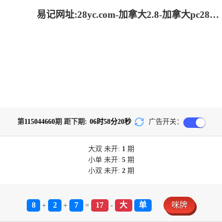
易记网址:28yc.com-加拿大2.8-加拿大pc28|提前在线预测官网|jnd预测网28预测走势_专注研究加拿大预测!
第
115044660
期 距下期:
06
时
58
分
20
秒
广告开关：
大双
未开:
1
期
小单
未开:
5
期
小双
未开:
2
期
8
2
7
17
大
单
咪牌
+
+
=
-