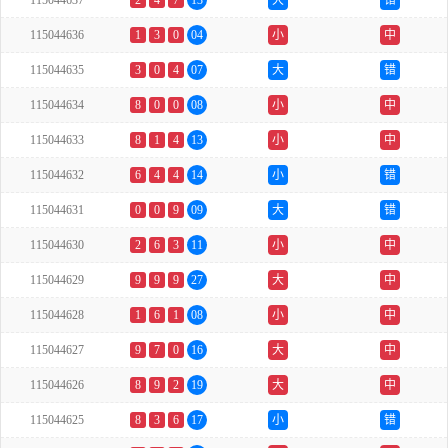
115044637
2
4
7
13
大
错
115044636
1
3
0
04
小
中
115044635
3
0
4
07
大
错
115044634
8
0
0
08
小
中
115044633
8
1
4
13
小
中
115044632
6
4
4
14
小
错
115044631
0
0
9
09
大
错
115044630
2
6
3
11
小
中
115044629
9
9
9
27
大
中
115044628
1
6
1
08
小
中
115044627
9
7
0
16
大
中
115044626
8
9
2
19
大
中
115044625
8
3
6
17
小
错