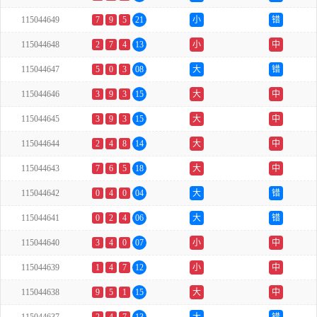
115044649
7
9
5
21
小
错
115044648
2
7
4
13
小
中
115044647
5
0
3
08
大
错
115044646
3
9
3
15
大
中
115044645
3
9
3
15
大
中
115044644
2
4
8
14
大
中
115044643
7
6
5
18
大
中
115044642
0
4
0
04
大
错
115044641
0
2
4
06
大
错
115044640
3
4
0
07
小
中
115044639
1
4
7
12
小
中
115044638
9
5
1
15
大
中