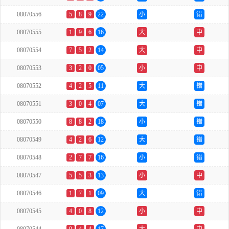
08070556
5
8
9
22
小
错
08070555
1
9
6
16
大
中
08070554
7
5
2
14
大
中
08070553
3
2
0
05
小
中
08070552
4
2
5
11
大
错
08070551
3
0
4
07
大
错
08070550
8
8
2
18
小
错
08070549
4
2
6
12
大
错
08070548
2
7
7
16
小
错
08070547
5
5
3
13
小
中
08070546
1
7
1
09
大
错
08070545
4
0
8
12
小
中