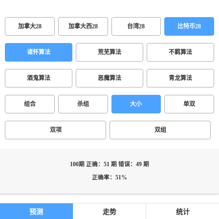
加拿大28
加拿大西28
台湾28
比特币28
诸怀算法
荒芜算法
不羁算法
酒鬼算法
恶魔算法
青龙算法
组合
杀组
大小
单双
双项
双组
100期 正确：51 期 错误：49 期
正确率：51%
预测
走势
统计