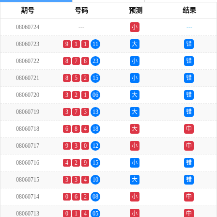
期号
号码
预测
结果
08060724
---
小
---
单
08060723
9
1
1
11
大
错
08060722
8
7
8
23
小
错
08060721
8
5
2
15
小
错
08060720
3
2
1
06
大
错
08060719
3
7
3
13
大
错
08060718
6
8
4
18
大
中
08060717
9
3
0
12
小
中
08060716
4
2
9
15
小
错
08060715
3
3
4
10
大
错
08060714
0
6
2
08
小
中
08060713
0
1
4
05
小
中