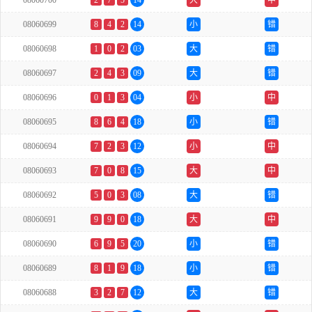
08060700
2
7
5
14
大
中
08060699
8
4
2
14
小
错
08060698
1
0
2
03
大
错
08060697
2
4
3
09
大
错
08060696
0
1
3
04
小
中
08060695
8
6
4
18
小
错
08060694
7
2
3
12
小
中
08060693
7
0
8
15
大
中
08060692
5
0
3
08
大
错
08060691
9
9
0
18
大
中
08060690
6
9
5
20
小
错
08060689
8
1
9
18
小
错
08060688
3
2
7
12
大
错