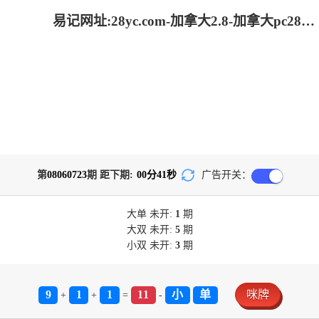
易记网址:28yc.com-加拿大2.8-加拿大pc28|提前在线预测官网|jnd预测网28预测走势_专注研究加拿大预测!
第
08060723
期 距下期:
00
分
41
秒
广告开关：
大单
未开:
1
期
大双
未开:
5
期
小双
未开:
3
期
9
1
1
11
小
单
咪牌
+
+
=
-