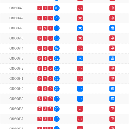
08060648
2
5
1
08
小
中
08060647
7
7
6
20
大
中
08060646
0
9
1
10
大
错
08060645
6
7
3
16
大
中
08060644
2
0
7
09
小
中
08060643
6
4
2
12
大
错
08060642
8
2
0
10
小
中
08060641
0
7
5
12
小
中
08060640
4
9
9
22
小
错
08060639
8
2
9
19
小
错
08060638
7
8
5
20
大
中
08060637
9
3
1
13
小
中