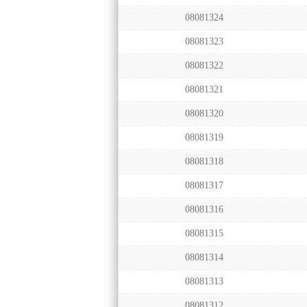
08081324
08081323
08081322
08081321
08081320
08081319
08081318
08081317
08081316
08081315
08081314
08081313
08081312