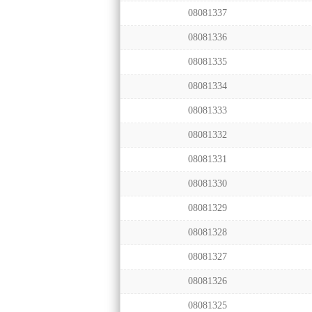
08081337
08081336
08081335
08081334
08081333
08081332
08081331
08081330
08081329
08081328
08081327
08081326
08081325