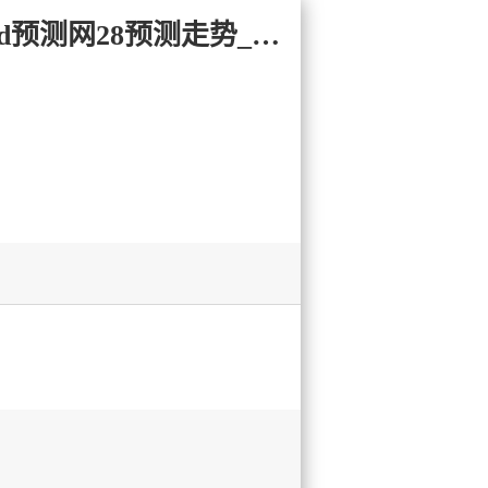
易记网址:28yc.com-加拿大2.8-加拿大pc28|提前在线预测官网|jnd预测网28预测走势_专注研究加拿大预测!