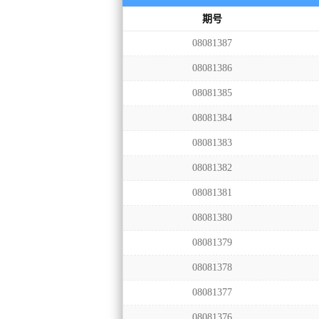
期号
08081387
08081386
08081385
08081384
08081383
08081382
08081381
08081380
08081379
08081378
08081377
08081376