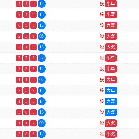
12
殺
小单
4
4
4
15
殺
小双
7
4
4
12
殺
大双
6
3
3
08
殺
大双
2
5
1
13
殺
大双
7
1
5
22
殺
小单
7
7
8
12
殺
小单
4
3
5
02
殺
大单
1
1
0
15
殺
大单
7
5
3
14
殺
大双
1
5
8
16
殺
大双
5
8
3
09
殺
大双
1
1
7
17
殺
小双
3
8
6