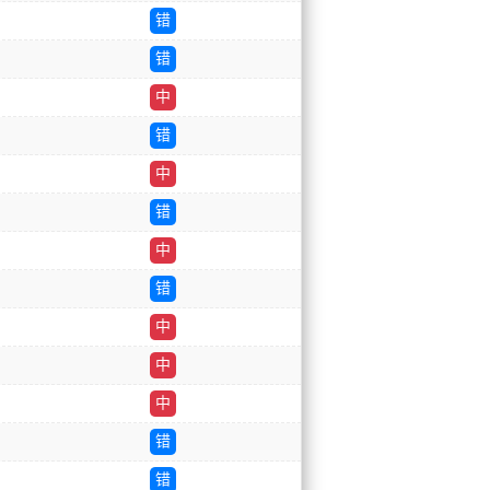
错
错
中
错
中
错
中
错
中
中
中
错
错