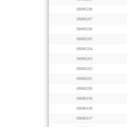
08080208
08080207
08080206
08080205
08080204
08080203
08080202
08080201
08080200
08080199
08080198
08080197