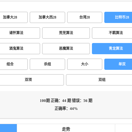
加拿大28
加拿大西28
台湾28
比特币28
诸怀算法
荒芜算法
不羁算法
酒鬼算法
恶魔算法
青龙算法
组合
杀组
大小
单双
双项
双组
100期 正确：44 期 错误：56 期
正确率：44%
走势