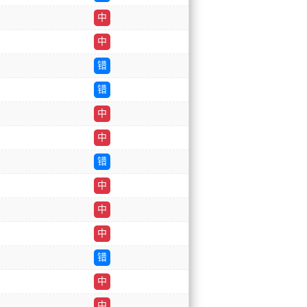
中
中
错
错
中
中
错
中
中
中
错
中
中