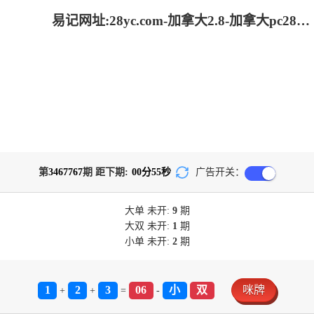
易记网址:28yc.com-加拿大2.8-加拿大pc28|提前在线预测官网|jnd预测网28预测走势_专注研究加拿大预测!
第
3467767
期 距下期:
00
分
55
秒
广告开关：
大单
未开:
9
期
大双
未开:
1
期
小单
未开:
2
期
1
2
3
06
小
双
咪牌
+
+
=
-