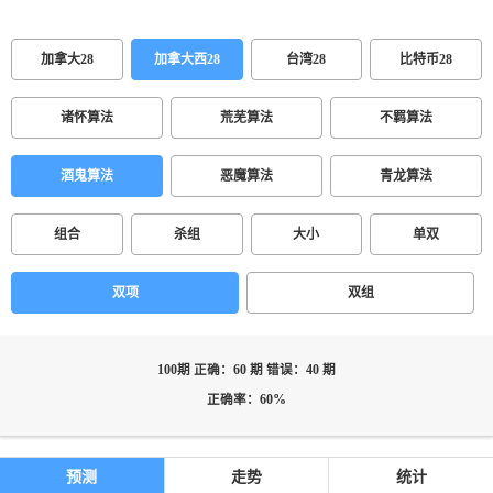
加拿大28
加拿大西28
台湾28
比特币28
诸怀算法
荒芜算法
不羁算法
酒鬼算法
恶魔算法
青龙算法
组合
杀组
大小
单双
双项
双组
100期 正确：60 期 错误：40 期
正确率：60%
预测
走势
统计