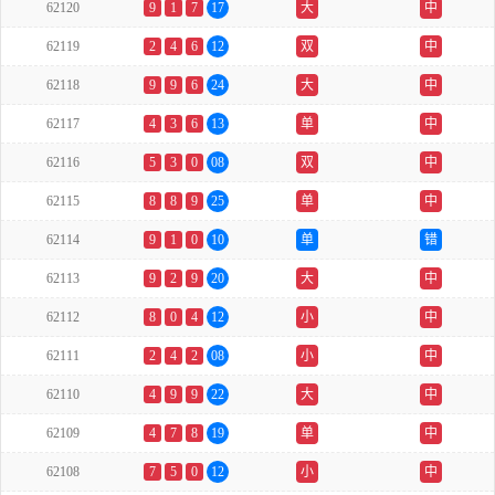
62120
9
1
7
17
大
中
62119
2
4
6
12
双
中
62118
9
9
6
24
大
中
62117
4
3
6
13
单
中
62116
5
3
0
08
双
中
62115
8
8
9
25
单
中
62114
9
1
0
10
单
错
62113
9
2
9
20
大
中
62112
8
0
4
12
小
中
62111
2
4
2
08
小
中
62110
4
9
9
22
大
中
62109
4
7
8
19
单
中
62108
7
5
0
12
小
中