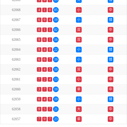
62069
3
9
1
13
大
错
62068
4
1
0
05
小
中
62067
6
9
4
19
小
错
62066
0
1
1
02
双
中
62065
9
6
1
16
双
中
62064
9
4
9
22
小
错
62063
6
6
7
19
小
错
62062
1
4
5
10
双
中
62061
7
2
4
13
小
中
62060
3
7
9
19
单
中
62059
6
4
9
19
小
错
62058
9
5
7
21
大
中
62057
7
9
7
23
单
中