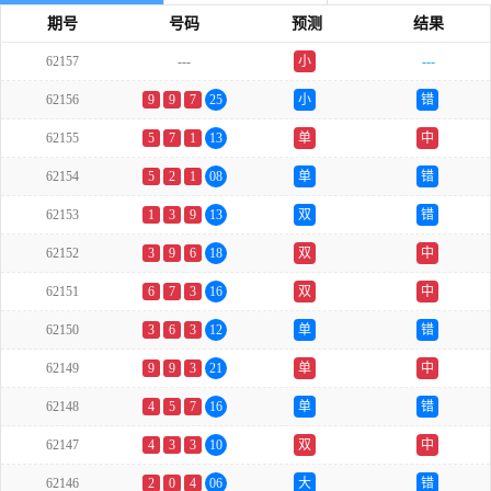
期号
号码
预测
结果
62157
---
小
---
62156
9
9
7
25
小
错
62155
5
7
1
13
单
中
62154
5
2
1
08
单
错
62153
1
3
9
13
双
错
62152
3
9
6
18
双
中
62151
6
7
3
16
双
中
62150
3
6
3
12
单
错
62149
9
9
3
21
单
中
62148
4
5
7
16
单
错
62147
4
3
3
10
双
中
62146
2
0
4
06
大
错