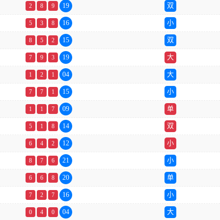
19
双
2
8
9
16
小
5
3
8
15
双
8
5
2
19
大
7
9
3
04
大
1
2
1
15
小
7
7
1
09
单
1
1
7
14
双
5
1
8
12
小
6
4
2
21
小
8
7
6
20
单
6
6
8
16
小
7
2
7
04
大
0
4
0