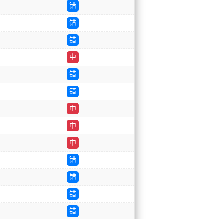
错
错
错
中
错
错
中
中
中
错
错
错
错