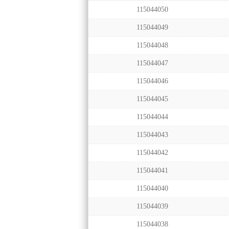
115044050
115044049
115044048
115044047
115044046
115044045
115044044
115044043
115044042
115044041
115044040
115044039
115044038