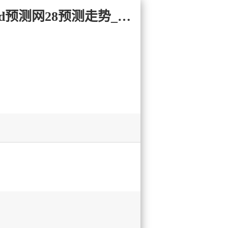
易记网址:28yc.com-加拿大2.8-加拿大pc28|提前在线预测官网|jnd预测网28预测走势_专注研究加拿大预测!