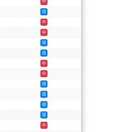
中
错
中
中
错
错
中
中
错
错
错
错
中