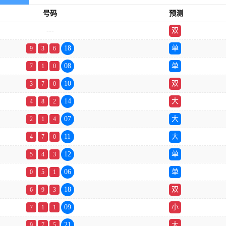
号码
预测
---
双
18
单
9
3
6
08
单
7
1
0
10
双
3
7
0
14
大
4
8
2
07
大
2
1
4
11
大
4
7
0
12
单
5
4
3
06
单
0
5
1
18
双
6
9
3
09
小
7
1
1
21
大
9
7
5