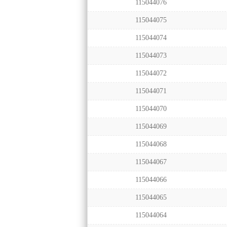
115044076
115044075
115044074
115044073
115044072
115044071
115044070
115044069
115044068
115044067
115044066
115044065
115044064