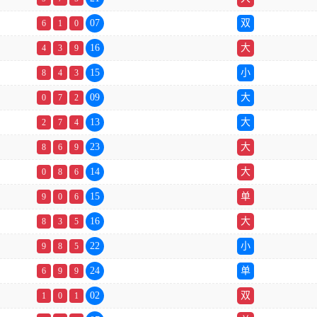
07
双
6
1
0
16
大
4
3
9
15
小
8
4
3
09
大
0
7
2
13
大
2
7
4
23
大
8
6
9
14
大
0
8
6
15
单
9
0
6
16
大
8
3
5
22
小
9
8
5
24
单
6
9
9
02
双
1
0
1