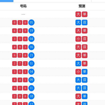
号码
预测
---
大
单
05
大
双
0
5
0
19
大
单
6
4
9
04
小
双
3
1
0
16
大
双
4
9
3
21
大
单
6
7
8
11
大
单
2
7
2
04
小
单
3
0
1
09
大
双
4
4
1
11
大
双
4
1
6
18
大
单
2
8
8
17
大
双
7
5
5