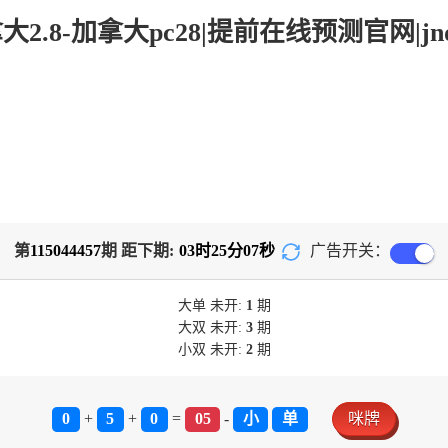
第
115044457
期 距下期:
03
时
25
分
06
秒
广告开关：
大单
未开:
1
期
大双
未开:
3
期
小双
未开:
2
期
0
+
5
+
0
=
05
-
小
单
咪牌