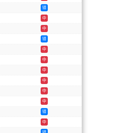
错
中
中
错
中
中
中
中
中
中
错
中
错