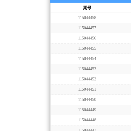
期号
115044458
115044457
115044456
115044455
115044454
115044453
115044452
115044451
115044450
115044449
115044448
115044447